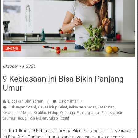
tentang
berbagai
topik
mulai
dari
politik,
ekonomi,
Lifestyle
hingga
teknologi
Oktober 19, 2024
9 Kebiasaan Ini Bisa Bikin Panjang
Umur
Diposkan Oleh:admin
0 Komentar
Dukungan Sosial
,
Gaya Hidup Sehat
,
Kebiasaan Sehat
,
Kesehatan
,
Kesehatan Mental
,
Kualitas Hidup
,
Olahraga
,
Panjang Umur
,
Pembelajaran
Seumur Hidup
,
Pola Makan
,
Sikap Positif
Terbukti Ilmiah, 9 Kebiasaan Ini Bisa Bikin Panjang Umur 9 Kebiasaan
Ini Bisa Bikin Panjang Umur bukan hanya tentang faktor genetik,