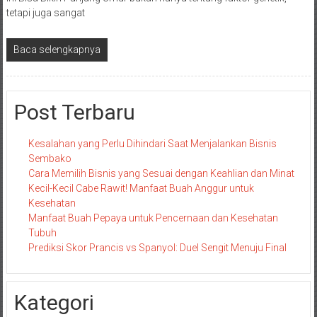
tetapi juga sangat
Baca selengkapnya
Post Terbaru
Kesalahan yang Perlu Dihindari Saat Menjalankan Bisnis
Sembako
Cara Memilih Bisnis yang Sesuai dengan Keahlian dan Minat
Kecil-Kecil Cabe Rawit! Manfaat Buah Anggur untuk
Kesehatan
Manfaat Buah Pepaya untuk Pencernaan dan Kesehatan
Tubuh
Prediksi Skor Prancis vs Spanyol: Duel Sengit Menuju Final
Kategori