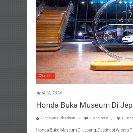
dari
politik,
ekonomi,
hingga
teknologi
Otomotif
April 18, 2024
Honda Buka Museum Di Jepan
Diposkan Oleh:admin
0 Komentar
Di Jep
Honda Buka Museum Di Jepang, Destinasi Wisata 