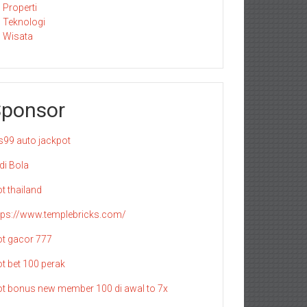
Properti
Teknologi
Wisata
ponsor
s99 auto jackpot
di Bola
ot thailand
tps://www.templebricks.com/
ot gacor 777
ot bet 100 perak
ot bonus new member 100 di awal to 7x