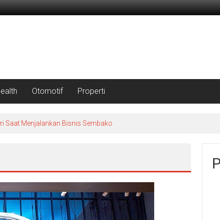
ealth
Otomotif
Properti
ari Saat Menjalankan Bisnis Sembako
P