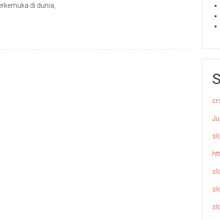
rkemuka di dunia,
S
cr
Ju
sl
ht
sl
sl
sl