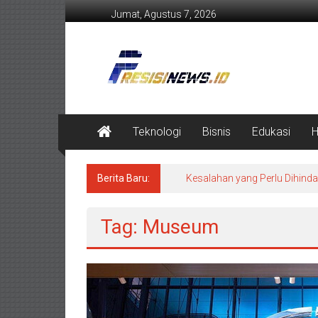
Lompat
Jumat, Agustus 7, 2026
ke
konten
Presisi
News
Presisi
News
Teknologi
Bisnis
Edukasi
H
adalah
sumber
berita
Berita Baru:
Kesalahan yang Perlu Dihind
terpercaya,
menyediakan
liputan
Tag: Museum
mendalam
tentang
berbagai
topik
mulai